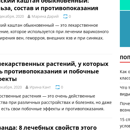
нский каштан обыкновенный:
ьза, состав и противопоказания
декабря, 2020
Марина Дарий
0
кий каштан обыкновенный — это лекарственное
ение, которое используется при лечении варикозного
ирения вен, геморроя, внешних язв и при синяках.
ПОП
лекарственных растений, у которых
ь противопоказания и побочные
Как 
фекты
клас
екабря, 2020
Ирина Кант
0
Что 
виды
рственные растения — это очень действенные
ства при различных расстройствах и болезнях, но даже
Поче
х есть свои побочные эффекты и противопоказания.
возн
15 с
усло
анда: 8 лечебных свойств этого