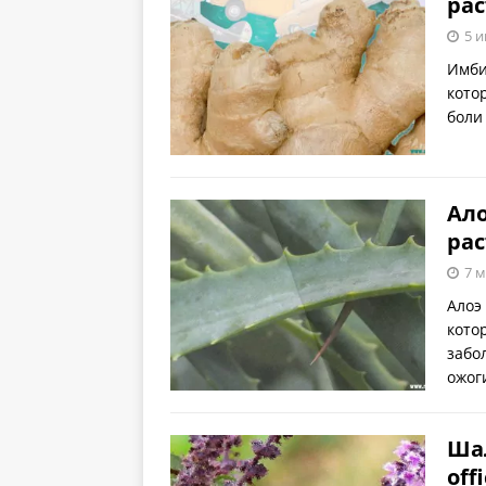
рас
5 и
Имби
кото
боли
Ало
рас
7 м
Алоэ
кото
забо
ожог
Шал
off