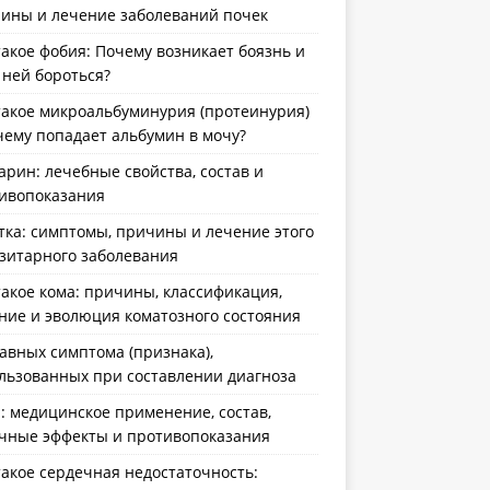
ины и лечение заболеваний почек
такое фобия: Почему возникает боязнь и
с ней бороться?
такое микроальбуминурия (протеинурия)
чему попадает альбумин в мочу?
арин: лечебные свойства, состав и
ивопоказания
тка: симптомы, причины и лечение этого
зитарного заболевания
такое кома: причины, классификация,
ние и эволюция коматозного состояния
лавных симптома (признака),
льзованных при составлении диагноза
: медицинское применение, состав,
чные эффекты и противопоказания
такое сердечная недостаточность: