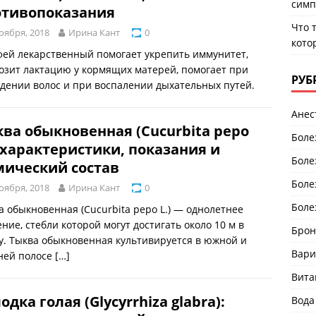
симп
отивопоказания
Что 
оября, 2018
Ирина Кант
0
кото
ей лекарственный помогает укрепить иммунитет,
озит лактацию у кормящих матерей, помогает при
РУБ
дении волос и при воспалении дыхательных путей.
Анес
ва обыкновенная (Cucurbita реро
Боле
: характеристики, показания и
Боле
мический состав
Боле
оября, 2018
Ирина Кант
0
Боле
а обыкновенная (Cucurbita реро L.) — однолетнее
ение, стебли которой могут достигать около 10 м в
Брон
у. Тыква обыкновенная культивируется в южной и
Вари
ней полосе
[…]
Вит
одка голая (Glycyrrhiza glabra):
Вода