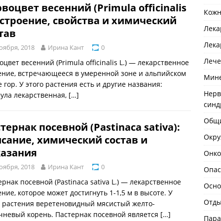
воцвет весенний (Primula officinalis
Кожн
: строение, свойства и химический
Лека
тав
Лека
оября, 2018
Ирина Кант
0
Лече
цвет весенний (Primula officinalis L.) — лекарственное
ение, встречающееся в умеренной зоне и альпийском
Мине
 гор. У этого растения есть и другие названия:
Нерв
ула лекарственная,
[…]
син
Общи
тернак посевной (Pastinaca sativa):
Окру
сание, химический состав и
казания
Онко
оября, 2018
Ирина Кант
0
Опас
рнак посевной (Pastinaca sativa L.) — лекарственное
Осно
ние, которое может достигнуть 1-1,5 м в высоте. У
Отды
о растения веретеновидный мясистый желто-
чневый корень. Пастернак посевной является
[…]
Пара