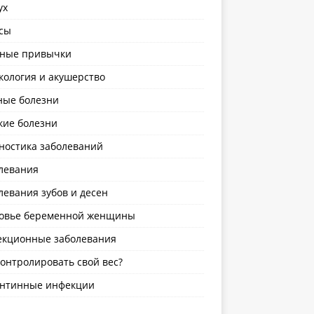
ух
сы
ные привычки
кология и акушерство
ные болезни
кие болезни
ностика заболеваний
левания
левания зубов и десен
овье беременной женщины
кционные заболевания
контролировать свой вес?
нтинные инфекции