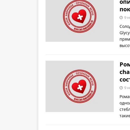
опи
по
9 н
Соло
Glyc
прям
высо
Ром
cha
сос
9 н
Рома
одно
стеб
таки