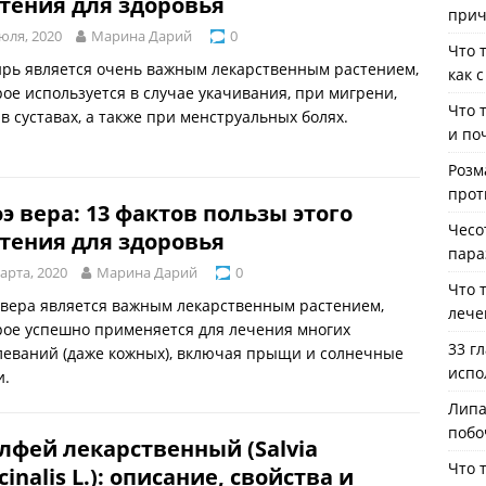
тения для здоровья
прич
юля, 2020
Марина Дарий
0
Что 
рь является очень важным лекарственным растением,
как 
рое используется в случае укачивания, при мигрени,
Что 
 в суставах, а также при менструальных болях.
и по
Розм
прот
э вера: 13 фактов пользы этого
Чесо
тения для здоровья
пара
арта, 2020
Марина Дарий
0
Что 
 вера является важным лекарственным растением,
лече
рое успешно применяется для лечения многих
33 г
леваний (даже кожных), включая прыщи и солнечные
испо
и.
Липа
побо
фей лекарственный (Salvia
Что 
icinalis L.): описание, свойства и