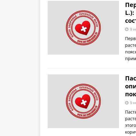
Пер
L.)
сос
9 н
Перво
раст
поясе
прим
Пас
опи
по
9 н
Пасте
расте
этог
кори