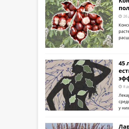
Ко
пол
26 
Конс
раст
расш
45 
ест
эф
8 д
Лека
сред
у ни
Лав