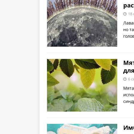
ра
18 
Лава
но т
голо
Мят
для
6 с
Мята
испо
синд
Имб