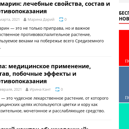
марин: лечебные свойства, состав и
отивопоказания
БЕС
НОВ
марта, 2021
Марина Дарий
0
арин — это не только приправа, но и важное
рственное противовоспалительное растение,
льзуемое веками на побережье всего Средиземного
.
П
па: медицинское применение,
тав, побочные эффекты и
отивопоказания
евраля, 2021
Ирина Кант
0
П
 — это чудесное лекарственное растение, от которого
дицинских целях используются цветки и кору как
коительное, мочегонное и расслабляющее средство.