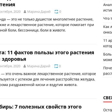
стения
Анал
исти
октября, 2020
Марина Дарий
0
Что 
нда — это не только душистое многолетнее растение,
акже и лекарственное растение, которое помогает при
Как 
вной боли, бессоннице, боли в животе.
онко
11 а
кото
а: 11 фактов пользы этого растения
Боль
 здоровья
може
ентября, 2020
Марина Дарий
0
Поче
расс
 — это очень важное лекарственное растение, которое
льзуется с успехом для лечения расстройства желудка,
рома раздраженной киски и вздутия живота.
СВЕ
ирь: 7 полезных свойств этого
Осто