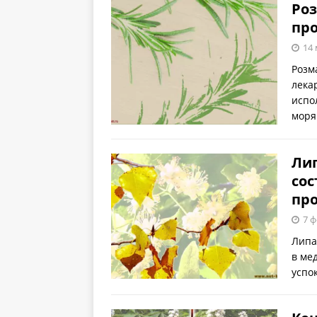
Роз
пр
14 
Розм
лека
испо
моря
Ли
сос
пр
7 ф
Липа
в ме
успо