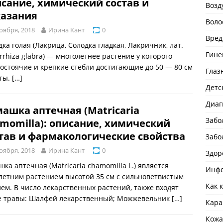
сание, химический состав и
Возд
казания
Воло
оября, 2018
Ирина Кант
0
Вред
дка голая (Лакрица, Солодка гладкая, Лакричник, лат.
Гине
yrrhiza glabra) — многолетнее растение у которого
остоячие и крепкие стебли достигающие до 50 — 80 см
Глаз
ты.
[…]
Детс
Диаг
ашка аптечная (Matricaria
Забо
momilla): описание, химический
тав и фармакологические свойства
Забо
оября, 2018
Ирина Кант
0
Здор
шка аптечная (Matricaria chamomilla L.) является
Инфе
летним растением высотой 35 см с сильноветвистым
Как 
лем. В число лекарственных растений, также входят
е травы: Шалфей лекарственный; Можжевельник
[…]
Кара
Кожа