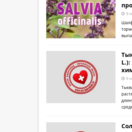
пр
9 н
Шалф
торм
выпа
Тык
L.)
хи
9 н
Тыкв
раст
длин
сред
Сол