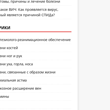
томы, причины и лечение болезни
такое ВИЧ: Как проявляется вирус,
рый является причиной СПИДа?
РИКИ
тезиолого-реанимационное обеспечение
зни костей
зни ног и рук
зни уха, горла, носа
зни, связанные с образом жизни
хиальная астма
козное расширение вен
амины