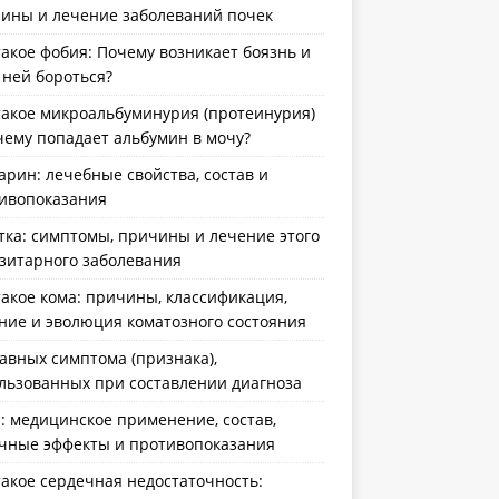
ины и лечение заболеваний почек
такое фобия: Почему возникает боязнь и
с ней бороться?
такое микроальбуминурия (протеинурия)
чему попадает альбумин в мочу?
арин: лечебные свойства, состав и
ивопоказания
тка: симптомы, причины и лечение этого
зитарного заболевания
такое кома: причины, классификация,
ние и эволюция коматозного состояния
лавных симптома (признака),
льзованных при составлении диагноза
: медицинское применение, состав,
чные эффекты и противопоказания
такое сердечная недостаточность: