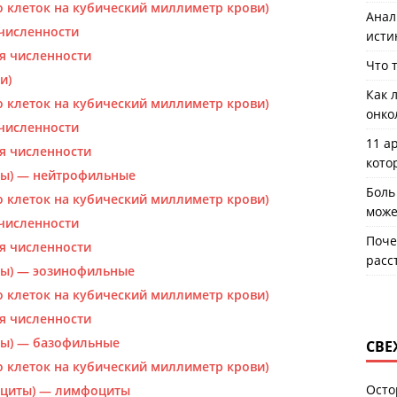
 клеток на кубический миллиметр крови)
Анал
численности
исти
я численности
Что 
и)
Как 
 клеток на кубический миллиметр крови)
онко
численности
11 а
я численности
кото
ты) — нейтрофильные
Боль
 клеток на кубический миллиметр крови)
може
численности
Поче
я численности
расс
ты) — эозинофильные
 клеток на кубический миллиметр крови)
я численности
ты) — базофильные
СВЕ
 клеток на кубический миллиметр крови)
Осто
оциты) — лимфоциты