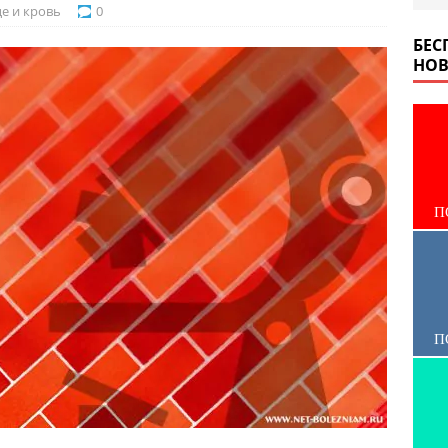
е и кровь
0
БЕС
НОВ
П
П