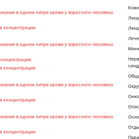
Кожн
жание в одном литре крови у взрослого человека
Лека
я концентрации
Лека
Лече
жание в одном литре крови у взрослого человека
Мине
Нерв
концентрации
син
я концентрации
Общи
жание в одном литре крови у взрослого человека
Окру
Онко
я концентрации
Опас
жание в одном литре крови у взрослого человека
Осно
Отды
я концентрации
Пара