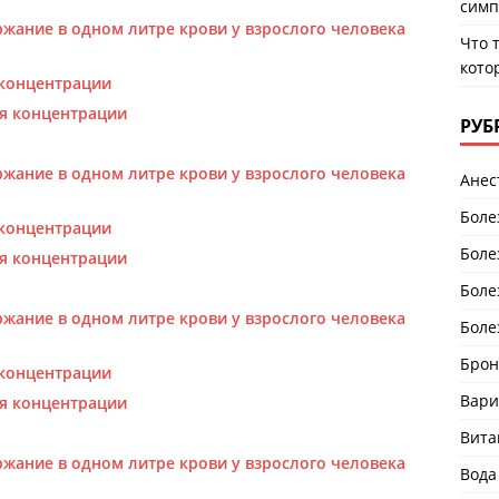
симп
жание в одном литре крови у взрослого человека
Что 
кото
концентрации
я концентрации
РУБ
жание в одном литре крови у взрослого человека
Анес
Боле
концентрации
Боле
я концентрации
Боле
жание в одном литре крови у взрослого человека
Боле
Брон
концентрации
Вари
я концентрации
Вит
жание в одном литре крови у взрослого человека
Вода