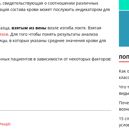
а, свидетельствующая о соотношении различных
иация состава крови может послужить индикатором для
разца,
взятым из вены
возле изгиба локтя. Взятая
изов
. Для того чтобы понять результаты анализа
ицы, в которых указаны средние значения крови для
ПОП
чных пациентов в зависимости от некоторых факторов:
Как 
клас
Что 
виды
Поче
возн
15 с
льца)
усло