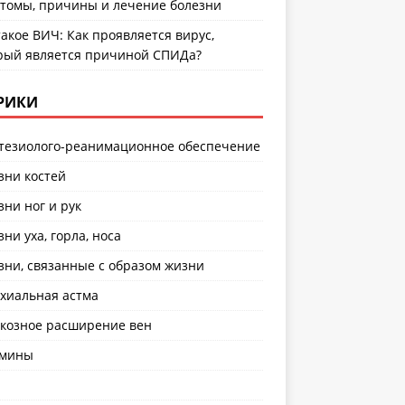
томы, причины и лечение болезни
такое ВИЧ: Как проявляется вирус,
рый является причиной СПИДа?
РИКИ
тезиолого-реанимационное обеспечение
зни костей
зни ног и рук
зни уха, горла, носа
зни, связанные с образом жизни
хиальная астма
козное расширение вен
амины