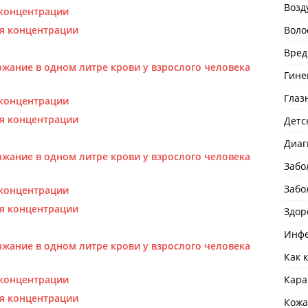
Возд
концентрации
я концентрации
Воло
Вред
жание в одном литре крови у взрослого человека
Гине
Глаз
концентрации
я концентрации
Детс
Диаг
жание в одном литре крови у взрослого человека
Забо
Забо
концентрации
я концентрации
Здор
Инфе
жание в одном литре крови у взрослого человека
Как 
концентрации
Кара
я концентрации
Кожа