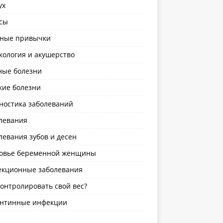
ух
сы
ные привычки
кология и акушерство
ные болезни
кие болезни
ностика заболеваний
левания
левания зубов и десен
овье беременной женщины
кционные заболевания
контролировать свой вес?
нтинные инфекции