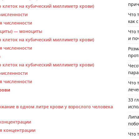
прич
 клеток на кубический миллиметр крови)
численности
Что 
как 
я численности
оциты) — моноциты
Что 
и по
 клеток на кубический миллиметр крови)
я численности
Розм
прот
)
 клеток на кубический миллиметр крови)
Чесо
пара
численности
я численности
Что 
лече
рови
33 г
жание в одном литре крови у взрослого человека
испо
Липа
концентрации
побо
я концентрации
Что 