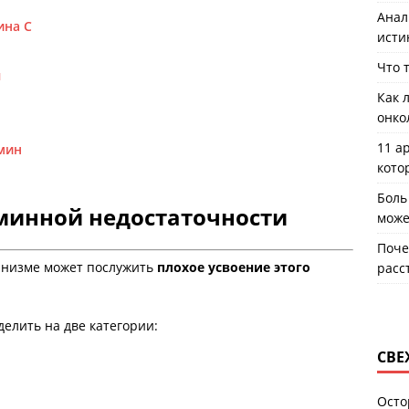
Анал
ина С
исти
Что 
ы
Как 
онко
11 а
мин
кото
Боль
минной недостаточности
може
Поче
анизме может послужить
плохое усвоение этого
расс
елить на две категории:
СВЕ
Осто