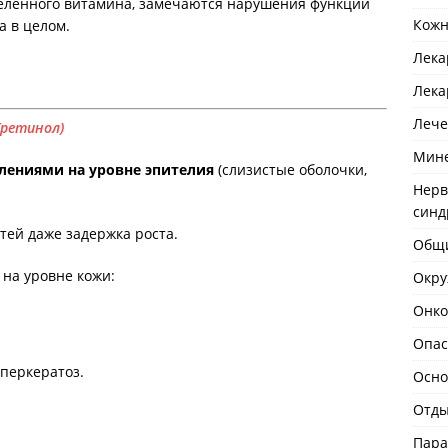
елённого витамина, замечаются нарушения функции
Кожн
а в целом.
Лека
Лека
Лече
(ретинол)
Мине
лениями на уровне эпителия
(слизистые оболочки,
Нерв
син
детей даже задержка роста.
Общи
на уровне кожи:
Окру
Онко
Опас
перкератоз.
Осно
Отды
Пара