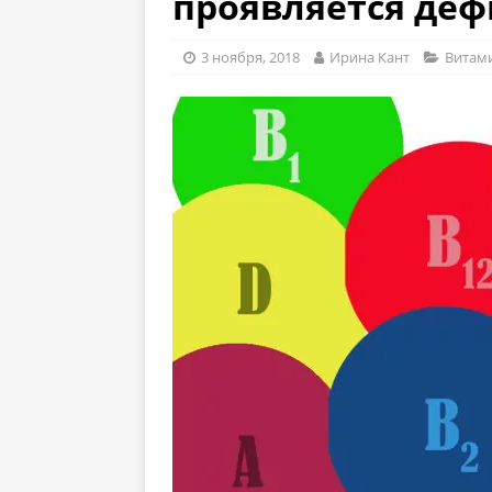
проявляется де
3 ноября, 2018
Ирина Кант
Витам