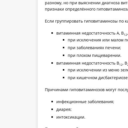
разному, но при выяснении диагноза ви
признаки определённого гиповитаминоз
Если группировать гиповитаминозы по к
витаминная недостаточность А, В
12
при исключения или малом по
при заболеваниях печени;
при плохом пищеварении.
витаминная недостаточность В
, В
12
при исключении из меню зеле
при кишечном дисбактериозе
Причинами гиповитаминозов могут посл
инфекционные заболевания;
диарея;
интоксикации.