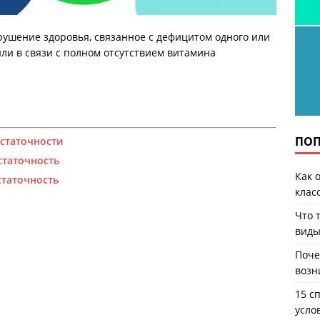
ушение здоровья, связанное с дефицитом одного или
или в связи с полном отсутствием витамина
ПОП
статочности
статочность
Как 
статочность
клас
Что 
виды
Поче
возн
15 с
усло