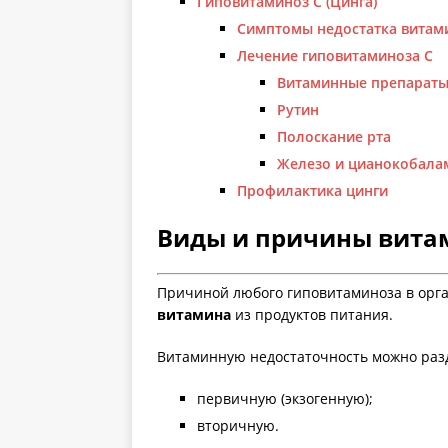
Гиповитаминоз С (Цинга)
Симптомы недостатка витам
Лечение гиповитаминоза С
Витаминные препарат
Рутин
Полоскание рта
Железо и цианокобала
Профилактика цинги
Виды и причины вита
Причиной любого гиповитаминоза в орг
витамина
из продуктов питания.
Витаминную недостаточность можно разд
первичную (экзогенную);
вторичную.