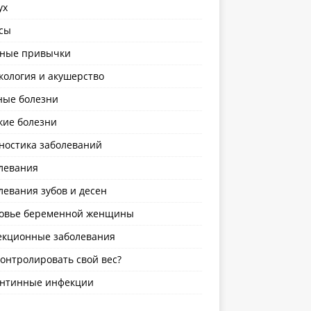
ух
сы
ные привычки
кология и акушерство
ные болезни
кие болезни
ностика заболеваний
левания
левания зубов и десен
овье беременной женщины
кционные заболевания
контролировать свой вес?
нтинные инфекции