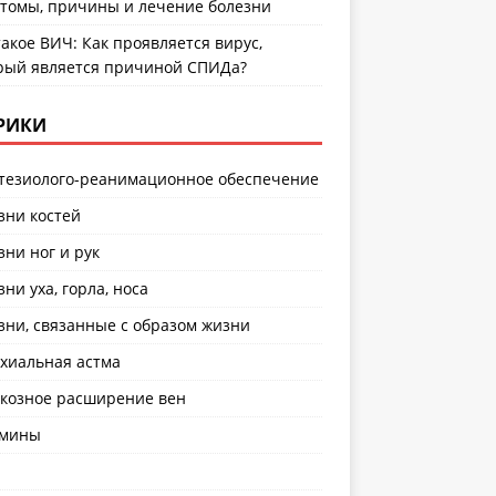
томы, причины и лечение болезни
такое ВИЧ: Как проявляется вирус,
рый является причиной СПИДа?
РИКИ
тезиолого-реанимационное обеспечение
зни костей
зни ног и рук
зни уха, горла, носа
зни, связанные с образом жизни
хиальная астма
козное расширение вен
амины