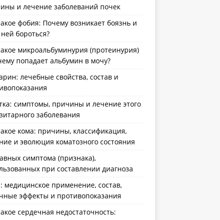
ины и лечение заболеваний почек
такое фобия: Почему возникает боязнь и
с ней бороться?
такое микроальбуминурия (протеинурия)
чему попадает альбумин в мочу?
арин: лечебные свойства, состав и
ивопоказания
тка: симптомы, причины и лечение этого
зитарного заболевания
такое кома: причины, классификация,
ние и эволюция коматозного состояния
лавных симптома (признака),
льзованных при составлении диагноза
: медицинское применение, состав,
чные эффекты и противопоказания
такое сердечная недостаточность: