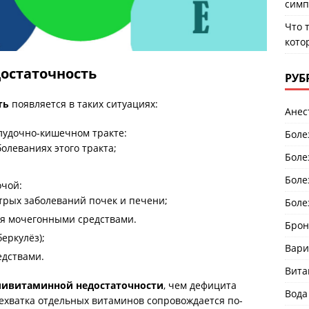
симп
Что 
кото
остаточность
РУБ
ть
появляется в таких ситуациях:
Анес
лудочно-кишечном тракте:
Боле
олеваниях этого тракта;
Боле
Боле
очой:
стрых заболеваний почек и печени;
Боле
ия мочегонными средствами.
Брон
еркулёз);
Вари
едствами.
Вит
ливитаминной недостаточности
, чем дефицита
Вода
Нехватка отдельных витаминов сопровождается по-