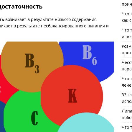
прич
остаточность
Что 
ть
возникает в результате низкого содержания
как 
никает в результате несбалансированного питания и
Что 
и по
Розм
прот
Чесо
пара
Что 
лече
33 г
испо
Липа
побо
Что 