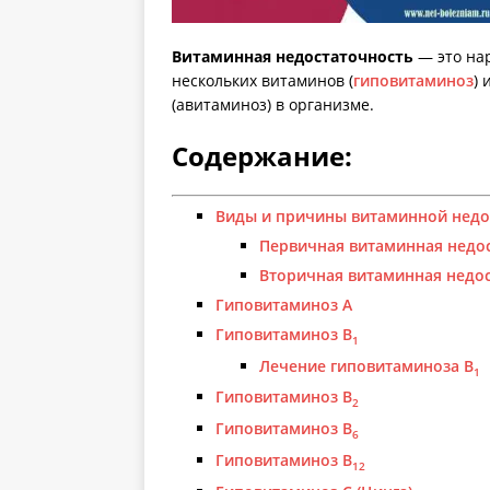
Витаминная недостаточность
— это нар
нескольких витаминов (
гиповитаминоз
) 
(авитаминоз) в организме.
Содержание:
Виды и причины витаминной недо
Первичная витаминная недо
Вторичная витаминная недо
Гиповитаминоз А
Гиповитаминоз В
1
Лечение гиповитаминоза В
1
Гиповитаминоз В
2
Гиповитаминоз В
6
Гиповитаминоз В
12