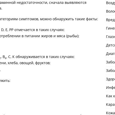
таминной недостаточности, сначала выявляются
Возд
а.
Воло
атегориям симптомов, можно обнаружить такие факты:
Вред
Гине
, D, E, PP отмечается в таких случаях:
треблении в питании жиров и мяса (рыбы);
Глаз
Детс
Диаг
, В
, С, К обнаруживается в таких случаях:
2
6
Забо
ни, хлеба, овощей, фруктов;
.
Забо
Здор
ужить:
Инфе
Как 
Кара
Кожа