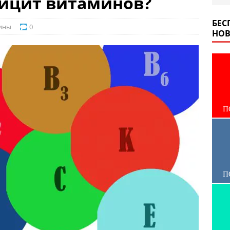
фицит витаминов?
БЕС
ины
0
НОВ
П
П